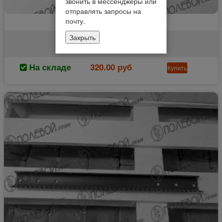
звонить в мессенджеры или
отправлять запросы на
почту.
Гребенка ТНК АКРОС -580 (шт.)
Закрыть
3518060-141032-2
На складе
320.00 руб
Купить