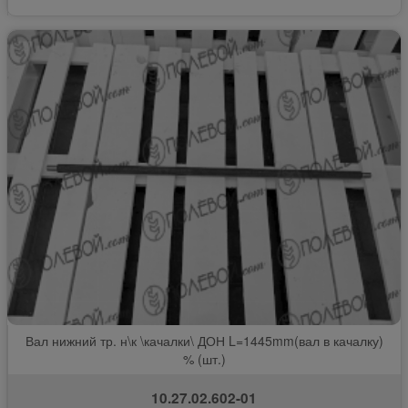
Вал нижний тр. н\к \качалки\ ДОН L=1445mm(вал в качалку)
% (шт.)
10.27.02.602-01