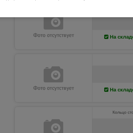
На склад
На склад
Кольцо ст