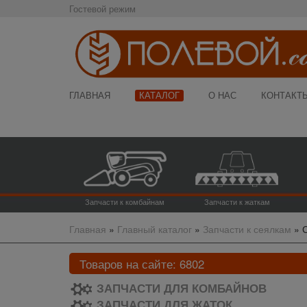
Гостевой режим
ГЛАВНАЯ
КАТАЛОГ
О НАС
КОНТАКТ
Запчасти к комбайнам
Запчасти к жаткам
Главная
»
Главный каталог
»
Запчасти к сеялкам
»
С
Товаров на сайте:
6802
ЗАПЧАСТИ ДЛЯ КОМБАЙНОВ
ЗАПЧАСТИ ДЛЯ ЖАТОК