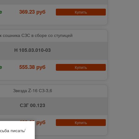
е
369.23 руб
Купить
к сошника СЗС в сборе со ступицей
Н 105.03.010-03
е
555.38 руб
Купить
Звезда Z-16 СЗ-3,6
СЗГ 00.123
е
423.08 руб
Купить
сьба писать/