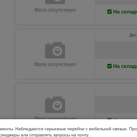
На склад
Дис
На склад
На склад
иенты. Наблюдаются серьезные перебои с мобильной связью. Про
ссенджеры или отправлять запросы на почту.