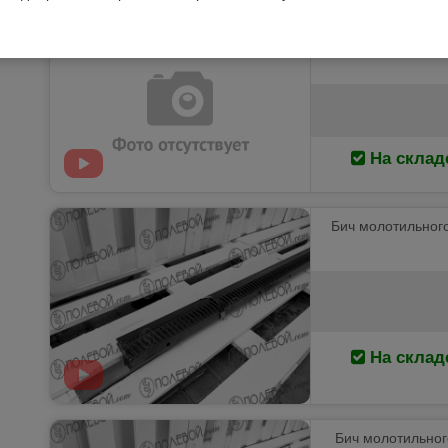
Битер отбойный
На склад
Бич молотильного 
На склад
Бич молотильного