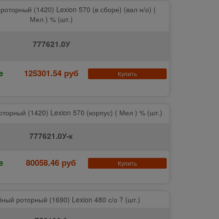
оторный (1420) Lexion 570 (в сборе) (вал н/о) (
Мел ) % (шт.)
777621.0У
е
125301.54 руб
Купить
торный (1420) Lexion 570 (корпус) ( Мел ) % (шт.)
777621.0У-к
е
80058.46 руб
Купить
ный роторный (1690) Lexion 480 с/о ? (шт.)