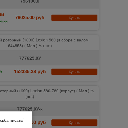
756100.0
ии
78025.00 руб
Купить
ичии
 роторный (1690) Lexion 580 (в сборе с валом
644858) ( Мел ) % (шт.)
777625.0У
е
152335.38 руб
Купить
торный (1690) Lexion 580-780 (корпус) ( Мел ) %
(шт.)
777625.0У-к
сьба писать/
е
103700.00 руб
Купить