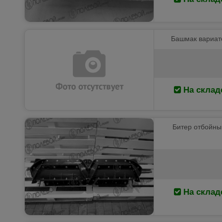
Башмак вариато
На склад
Битер отбойный
На склад