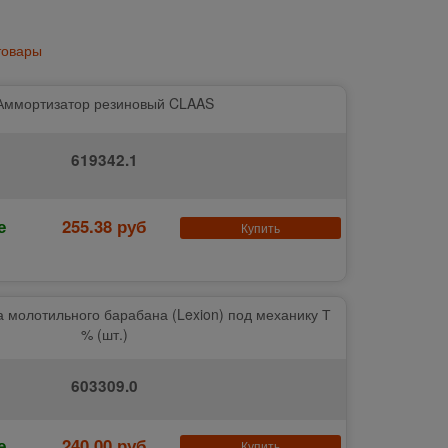
товары
Аммортизатор резиновый CLAAS
619342.1
е
255.38 руб
Купить
 молотильного барабана (Lexion) под механику Т
% (шт.)
603309.0
е
240.00 руб
Купить