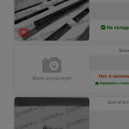
На склад
Боко
Нет в налич
Уведомить о нал
Болт М 6х1