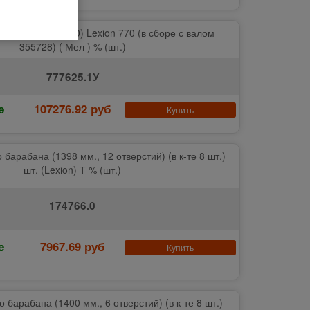
 роторный (1690) Lexion 770 (в сборе с валом
355728) ( Мел ) % (шт.)
777625.1У
е
107276.92 руб
Купить
барабана (1398 мм., 12 отверстий) (в к-те 8 шт.)
шт. (Lexion) Т % (шт.)
174766.0
е
7967.69 руб
Купить
 барабана (1400 мм., 6 отверстий) (в к-те 8 шт.)