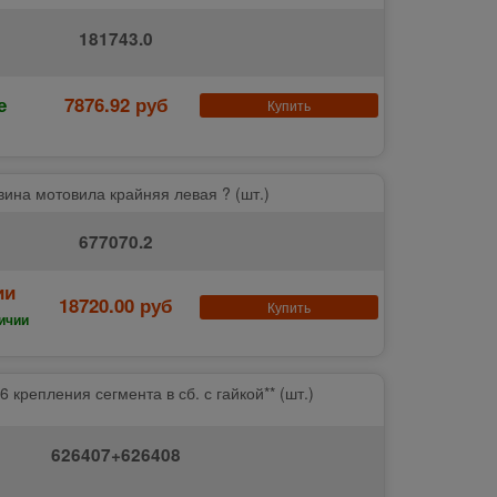
181743.0
е
7876.92 руб
Купить
вина мотовила крайняя левая ? (шт.)
677070.2
ии
18720.00 руб
Купить
ичии
6 крепления сегмента в сб. с гайкой** (шт.)
626407+626408