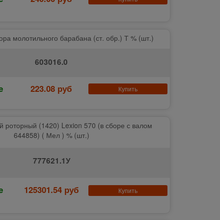
ра молотильного барабана (ст. обр.) Т % (шт.)
603016.0
е
223.08 руб
Купить
 роторный (1420) Lexion 570 (в сборе с валом
644858) ( Мел ) % (шт.)
777621.1У
е
125301.54 руб
Купить