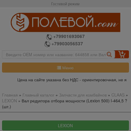
Гостевой режим
+79901693067
+79903056537
Меню
Цена на сайте указана без НДС - ориентировочная, не явл
Главная
»
Главный каталог
»
Запчасти для комбайнов
»
CLAAS
»
LEXION
»
Вал редуктора отбора мощности (Lexion 500) l-464,5 ?
(шт.)