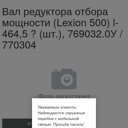
Вал редуктора отбора
мощности (Lexion 500) l-
464,5 ? (шт.), 769032.0У /
770304
Уважаемые клиенты.
Наблюдаются серьезные
перебои с мобильной
ФОТО
связью. Просьба писать/