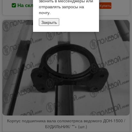
звонить в мессенджеры или
На складе
836.92 руб
Купить
отправлять запросы на
почту.
Закрыть
Корпус подшипника вала соломотряса ведомого ДОН-1500 /
БУДИЛЬНИК/ **+ (шт.)