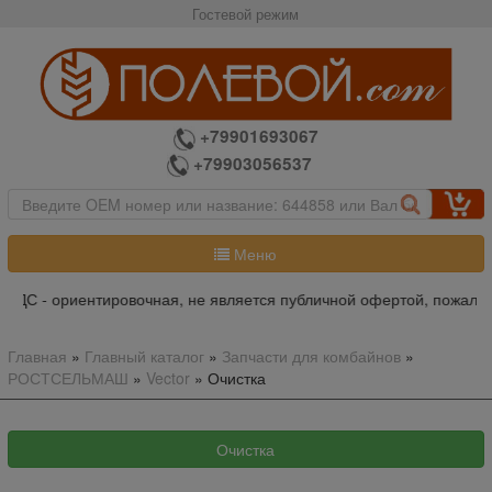
Гостевой режим
+79901693067
+79903056537
Меню
овочная, не является публичной офертой, пожалуйста уточняйте ит
Главная
»
Главный каталог
»
Запчасти для комбайнов
»
РОСТСЕЛЬМАШ
»
Vector
»
Очистка