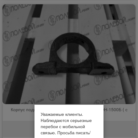
Корпус подшипника вала привода очистки ДОН-1500Б ( с
Уважаемые клиенты.
насечкой ) % (шт.)
Наблюдаются серьезные
перебои с мобильной
10Б.01.01.203
связью. Просьба писать/