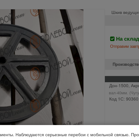
Шкив ведущий
На скла
Отправим завтр
Производств
Дон-1500, Акр
вал-40мм. (Чугу
Код 1С: 90360
иенты. Наблюдаются серьезные перебои с мобильной связью. Про