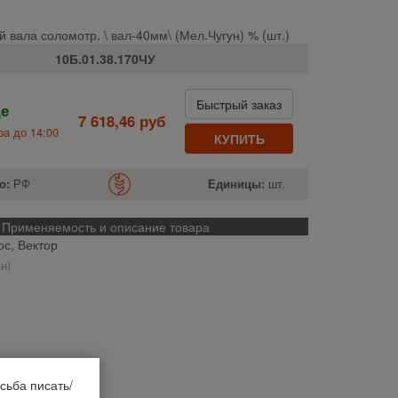
 вала соломотр. \ вал-40мм\ (Мел.Чугун) % (шт.)
10Б.01.38.170ЧУ
Быстрый заказ
де
7 618,46 руб
а до 14:00
КУПИТЬ
о:
РФ
Единицы:
шт.
Применяемость и описание товара
ос, Вектор
н)
сьба писать/