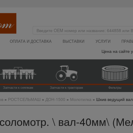
ОПЛАТА И ДОСТАВКА
ВЫСТАВКИ
УСЛУГИ
ПРАВ
Цена на сайте указа
Запчасти к сеялкам
Запчасти к тракторам
Фильтры
ов
»
РОСТСЕЛЬМАШ
»
ДОН-1500
»
Молотилка
»
Шкив ведущий вала
оломотр. \ вал-40мм\ (Мел