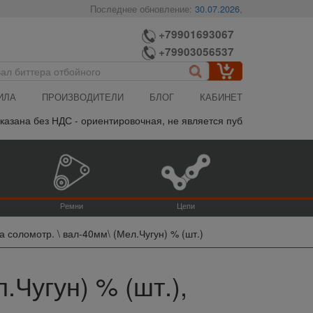
Последнее обновление:
30.07.2026
,
+79901693067
+79903056537
ИЛА
ПРОИЗВОДИТЕЛИ
БЛОГ
КАБИНЕТ
на без НДС - ориентировочная, не является публичной офертой, п
Ремни
Цепи
 соломотр. \ вал-40мм\ (Мел.Чугун) % (шт.)
.Чугун) % (шт.),