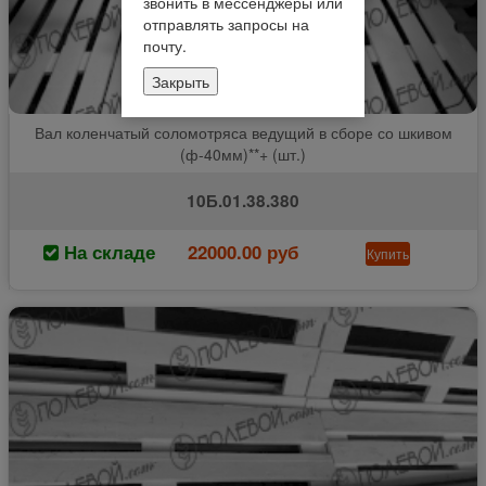
звонить в мессенджеры или
отправлять запросы на
почту.
Закрыть
Вал коленчатый соломотряса ведущий в сборе со шкивом
(ф-40мм)**+ (шт.)
10Б.01.38.380
На складе
22000.00 руб
Купить