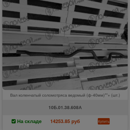
Вал коленчатый соломотряса ведомый (ф-40мм)**+ (шт.)
10Б.01.38.608А
На складе
14253.85 руб
Купить