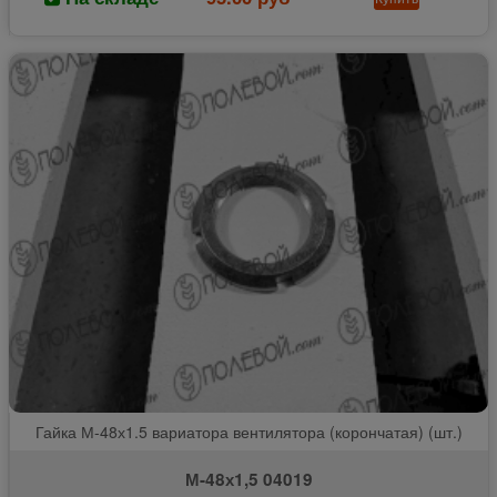
Гайка М-48х1.5 вариатора вентилятора (корончатая) (шт.)
М-48х1,5 04019