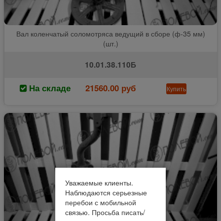
Вал коленчатый соломотряса ведущий в сборе (ф-35 мм)
(шт.)
10.01.38.110Б
На складе
21560.00 руб
Купить
Уважаемые клиенты.
Наблюдаются серьезные
перебои с мобильной
связью. Просьба писать/