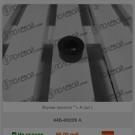
Втулка грохота **+ А (шт.)
44Б-00239 А
На складе
95.00 руб
Купить