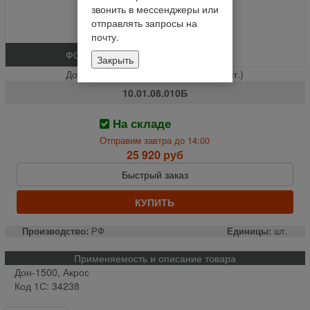
звонить в мессенджеры или
отправлять запросы на
почту.
ФОТО
Закрыть
Доска стрясная \грохот\ ( АНТ ) % (шт.)
10.01.08.010Б
На складе
Отправим завтра до 14:00
25 920 руб
Быстрый заказ
КУПИТЬ
Производство:
РФ
Единицы:
шт.
Применяемость и описание товара
Дон-1500, Акрос
Код 1С: 34238