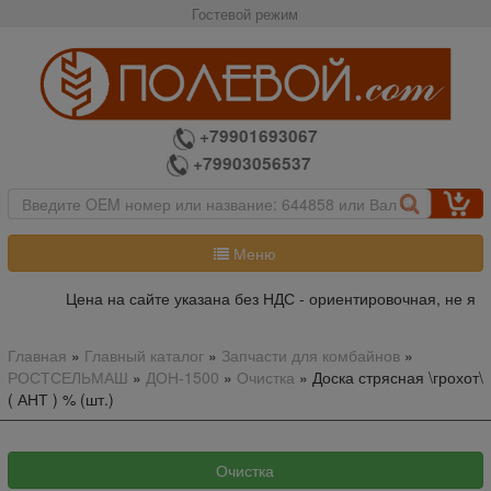
Гостевой режим
+79901693067
+79903056537
Меню
Цена на сайте указана без НДС - ориентировочная, не явл
Главная
»
Главный каталог
»
Запчасти для комбайнов
»
РОСТСЕЛЬМАШ
»
ДОН-1500
»
Очистка
»
Доска стрясная \грохот\
( АНТ ) % (шт.)