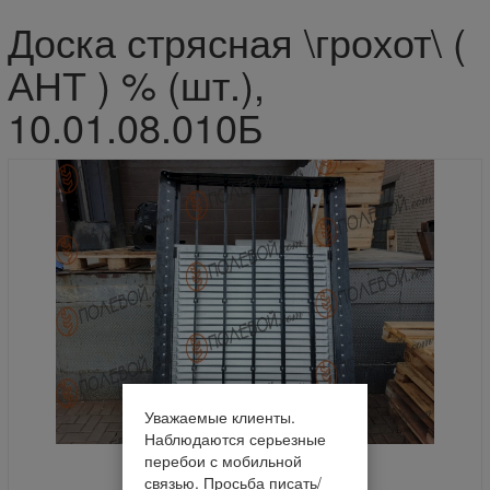
Доска стрясная \грохот\ (
АНТ ) % (шт.),
10.01.08.010Б
Уважаемые клиенты.
Наблюдаются серьезные
перебои с мобильной
связью. Просьба писать/