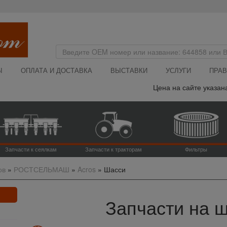
Ы
ОПЛАТА И ДОСТАВКА
ВЫСТАВКИ
УСЛУГИ
ПРАВ
Цена на сайте указана без НДС -
Запчасти к сеялкам
Запчасти к тракторам
Фильтры
ов
»
РОСТСЕЛЬМАШ
»
Acros
»
Шасси
Запчасти на 