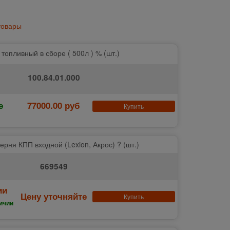
товары
 топливный в сборе ( 500л ) % (шт.)
100.84.01.000
е
77000.00 руб
Купить
ерня КПП входной (Lexion, Акрос) ? (шт.)
669549
ии
Цену уточняйте
Купить
ичии