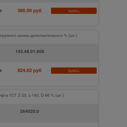
е
380.00 руб
Купить
грузного шнека дополнительного % (шт.)
145.48.01.608
е
824.62 руб
Купить
фта ГСТ Z-23, L-140, D-66 % (шт.)
264025.0