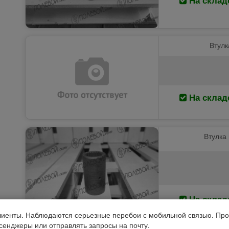
Втулк
На склад
Втулка
На склад
иенты. Наблюдаются серьезные перебои с мобильной связью. Про
ссенджеры или отправлять запросы на почту.