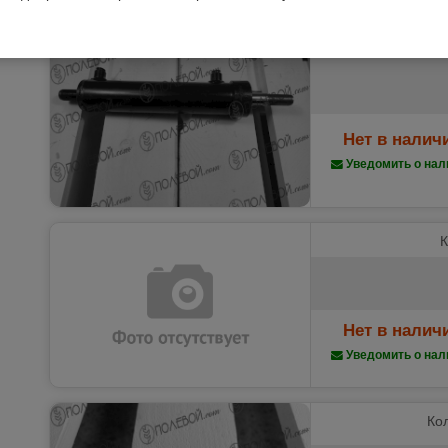
Гидроцилиндр у
Нет в налич
Уведомить о нал
К
Нет в налич
Уведомить о нал
Кол