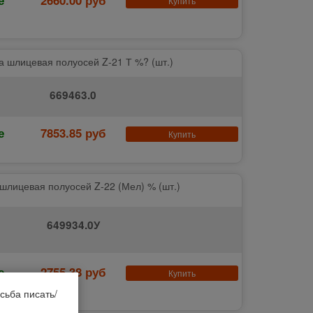
Купить
а шлицевая полуосей Z-21 Т %? (шт.)
669463.0
е
7853.85 руб
Купить
 шлицевая полуосей Z-22 (Мел) % (шт.)
649934.0У
е
2755.38 руб
Купить
сьба писать/