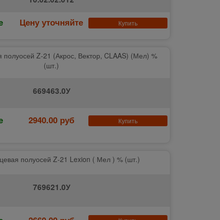
е
Цену уточняйте
Купить
 полуосей Z-21 (Акрос, Вектор, CLAAS) (Мел) %
(шт.)
669463.0У
е
2940.00 руб
Купить
цевая полуосей Z-21 Lexion ( Мел ) % (шт.)
769621.0У
е
2660.00 руб