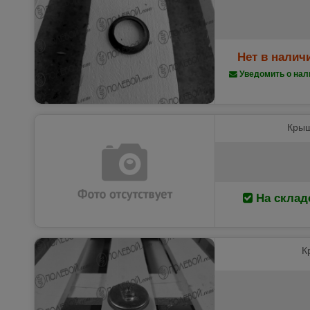
Нет в налич
Уведомить о нал
Крыш
На склад
К