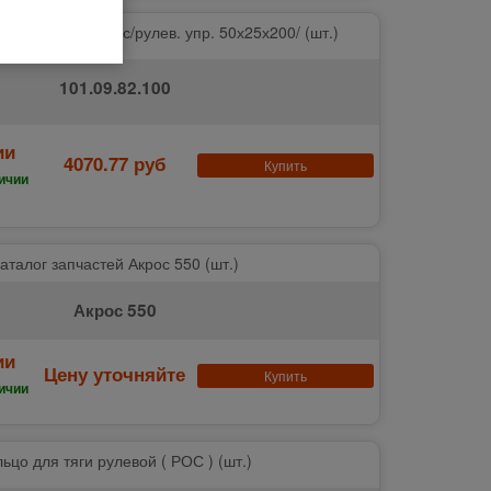
правления колес/рулев. упр. 50х25х200/ (шт.)
101.09.82.100
ии
4070.77 руб
Купить
ичии
аталог запчастей Акрос 550 (шт.)
Акрос 550
ии
Цену уточняйте
Купить
ичии
ьцо для тяги рулевой ( РОС ) (шт.)