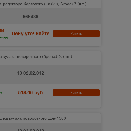
 редуктора бортового (Lexion, Акрос) ? (шт.)
669439
ии
Цену уточняйте
Купить
ичии
а кулака поворотного (бронз.) % (шт.)
10.02.02.012
е
518.46 руб
Купить
улка кулака поворотного Дон-1500
10.02.02.012