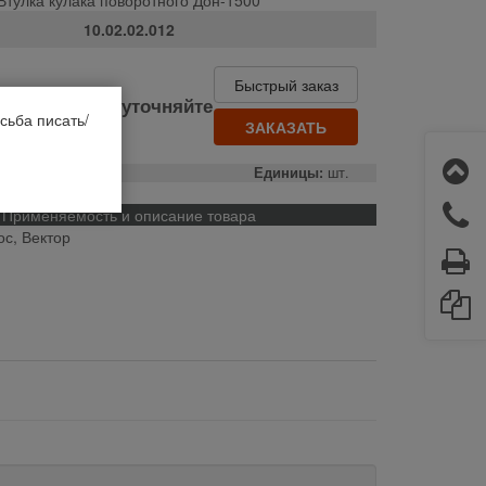
10.02.02.012
Быстрый заказ
де
Цену уточняйте
сьба писать/
а до 14:00
ЗАКАЗАТЬ
о:
РСМ
Единицы:
шт.
Применяемость и описание товара
ос, Вектор