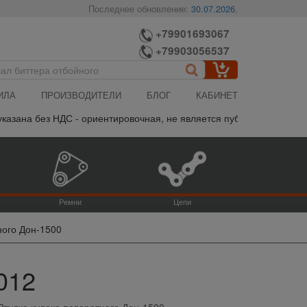
Последнее обновление:
30.07.2026
,
+79901693067
+79903056537
ИЛА
ПРОИЗВОДИТЕЛИ
БЛОГ
КАБИНЕТ
азана без НДС - ориентировочная, не является публичной офертой,
Ремни
Цепи
ного Дон-1500
012
Втулка кулака поворотного Дон-1500