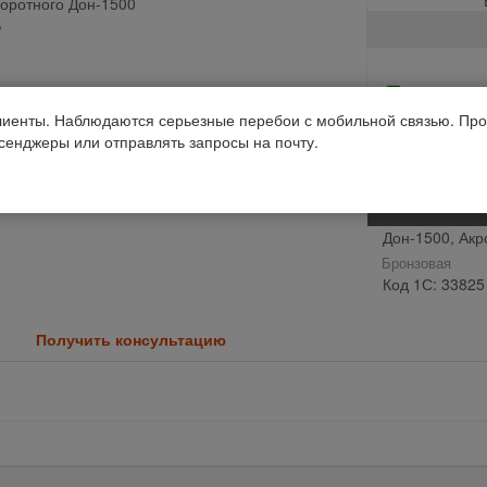
На скла
иенты. Наблюдаются серьезные перебои с мобильной связью. Про
Отправим завтр
ссенджеры или отправлять запросы на почту.
Производств
Дон-1500, Акр
Бронзовая
Код 1С: 33825
Получить консультацию