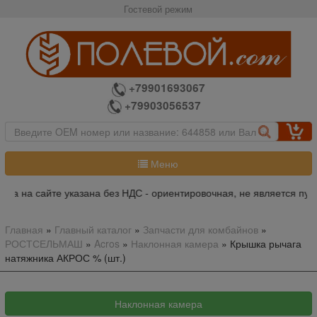
Гостевой режим
+79901693067
+79903056537
Меню
на на сайте указана без НДС - ориентировочная, не является пуб
Главная
»
Главный каталог
»
Запчасти для комбайнов
»
РОСТСЕЛЬМАШ
»
Acros
»
Наклонная камера
»
Крышка рычага
натяжника АКРОС % (шт.)