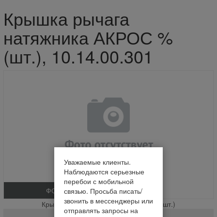
Крышка рычага
натяжника АКРОС %
(шт.), 10.14.00.301
Уважаемые клиенты.
Наблюдаются серьезные
перебои с мобильной
ФОТО
связью. Просьба писать/
звонить в мессенджеры или
Крышка рычага натяжника АКРОС % (шт.)
отправлять запросы на
10.14.00.301