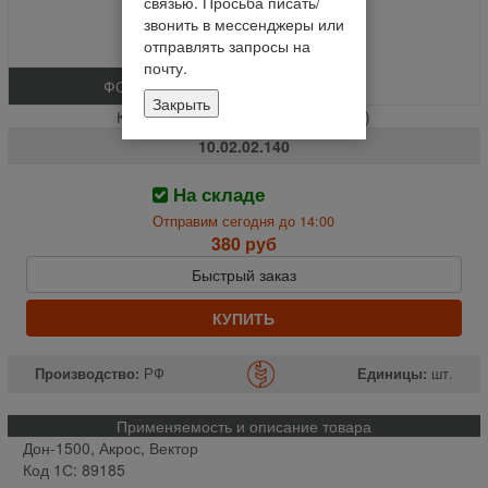
связью. Просьба писать/
звонить в мессенджеры или
отправлять запросы на
почту.
ФОТО
Закрыть
Крышка шкворня ДОН-1500 % (шт.)
10.02.02.140
На складе
Отправим сегодня до 14:00
380 руб
Быстрый заказ
КУПИТЬ
Производство:
РФ
Единицы:
шт.
Применяемость и описание товара
Дон-1500, Акрос, Вектор
Код 1С: 89185