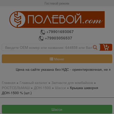
Гостевой режим
+79901693067
+79903056537
Меню
Цена на сайте указана без НДС - ориентировочная, не явл
Главная
»
Главный каталог
»
Запчасти для комбайнов
»
РОСТСЕЛЬМАШ
»
ДОН-1500
»
Шасси
»
Крышка шкворня
ДОН-1500 % (шт.)