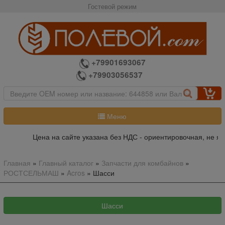
Гостевой режим
+79901693067
+79903056537
Меню
Цена на сайте указана без НДС - ориентировочная, не яв
Главная
»
Главный каталог
»
Запчасти для комбайнов
»
РОСТСЕЛЬМАШ
»
Acros
»
Шасси