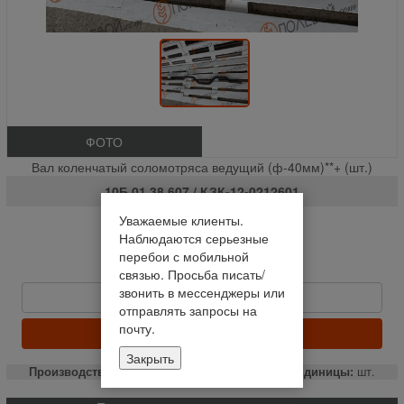
ФОТО
Вал коленчатый соломотряса ведущий (ф-40мм)**+ (шт.)
10Б.01.38.607 / КЗК-12-0212601
Уважаемые клиенты.
На складе
Наблюдаются серьезные
Отправим сегодня до 14:00
перебои с мобильной
14 615,38 руб
связью. Просьба писать/
звонить в мессенджеры или
Быстрый заказ
отправлять запросы на
почту.
КУПИТЬ
Закрыть
Производство:
РСМ
Единицы:
шт.