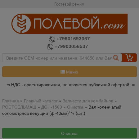
Гостевой режим
+79901693067
+79903056537
Меню
без НДС - ориентировочная, не является публичной офертой, пожа
Главная
»
Главный каталог
»
Запчасти для комбайнов
»
РОСТСЕЛЬМАШ
»
ДОН-1500
»
Очистка
»
Вал коленчатый
соломотряса ведущий (ф-40мм)**+ (шт.)