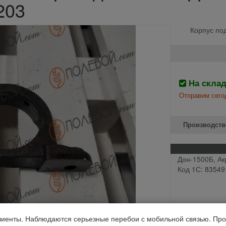
.203
Корпус по
На скла
Отправим сего
Производств
Дон-1500Б, Ак
Код 1С: 83549
иенты. Наблюдаются серьезные перебои с мобильной связью. Про