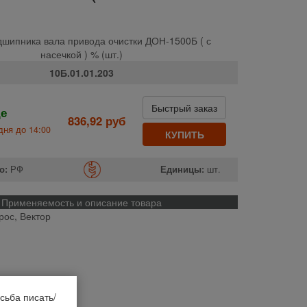
дшипника вала привода очистки ДОН-1500Б ( с
насечкой ) % (шт.)
10Б.01.01.203
Быстрый заказ
де
836,92 руб
дня до 14:00
КУПИТЬ
о:
РФ
Единицы:
шт.
Применяемость и описание товара
рос, Вектор
сьба писать/