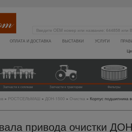
ОПЛАТА И ДОСТАВКА
ВЫСТАВКИ
УСЛУГИ
ПРАВ
Цена на
Запчасти к сеялкам
Запчасти к тракторам
Фильтры
ов
»
РОСТСЕЛЬМАШ
»
ДОН-1500
»
Очистка
»
Корпус подшипника в
вала привода очистки ДОН-