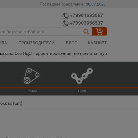
Последнее обновление:
30.07.2026
,
+79901693067
+79903056537
ИЛА
ПРОИЗВОДИТЕЛИ
БЛОГ
КАБИНЕТ
зана без НДС - ориентировочная, не является публичной офертой,
Ремни
Цепи
охота (шт.)
Комплект втулок грохота (шт.)