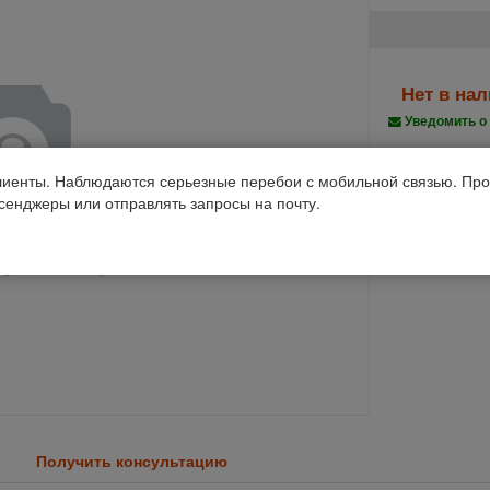
Нет в на
Уведомить о
Производств
иенты. Наблюдаются серьезные перебои с мобильной связью. Про
ссенджеры или отправлять запросы на почту.
Код 1С: 93871
Получить консультацию