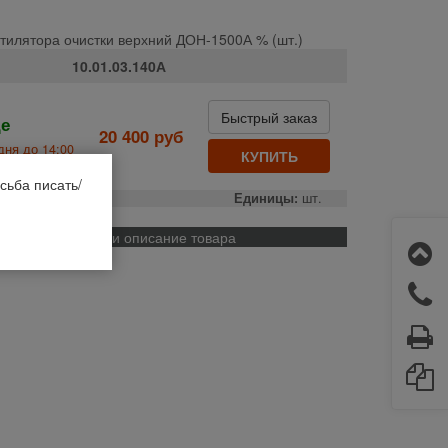
тилятора очистки верхний ДОН-1500А % (шт.)
10.01.03.140А
Быстрый заказ
де
20 400 руб
дня до 14:00
КУПИТЬ
сьба писать/
о:
РФ
Единицы:
шт.
Применяемость и описание товара