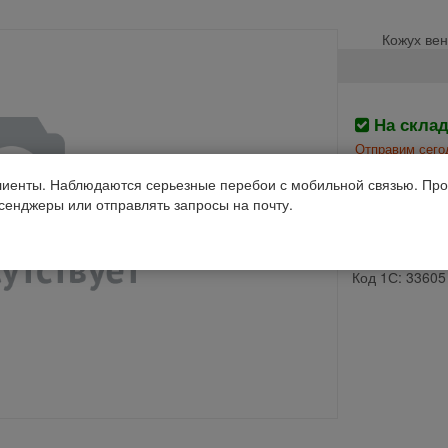
Кожух вен
На скла
Отправим сего
иенты. Наблюдаются серьезные перебои с мобильной связью. Про
Производств
ссенджеры или отправлять запросы на почту.
Дон-1500А
Код 1С: 33605