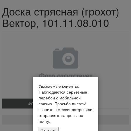
Доска стрясная (грохот)
Вектор, 101.11.08.010
Уважаемые клиенты.
Наблюдаются серьезные
перебои с мобильной
ФОТО
связью. Просьба писать/
звонить в мессенджеры или
Доска стрясная (грохот) Вектор
отправлять запросы на
101.11.08.010
почту.
Закрыть