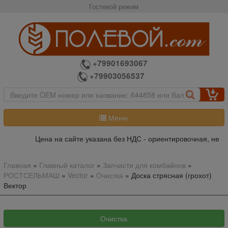
Гостевой режим
+79901693067
+79903056537
Меню
Цена на сайте указана без НДС - ориентировочная, не яв
Главная
»
Главный каталог
»
Запчасти для комбайнов
»
РОСТСЕЛЬМАШ
»
Vector
»
Очистка
»
Доска стрясная (грохот)
Вектор