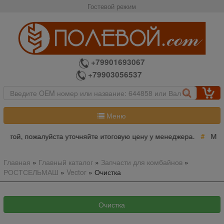
Гостевой режим
+79901693067
+79903056537
Меню
ертой, пожалуйста уточняйте итоговую цену у менеджера.
#
Мини
Главная
»
Главный каталог
»
Запчасти для комбайнов
»
РОСТСЕЛЬМАШ
»
Vector
»
Очистка