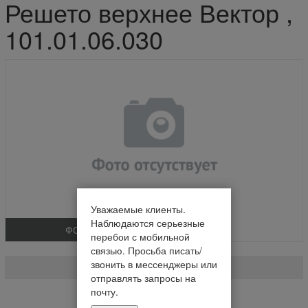
Решето верхнее Вектор ,
101.01.06.030
Уважаемые клиенты.
Наблюдаются серьезные
ФОТО
перебои с мобильной
Решето верхнее Вектор
связью. Просьба писать/
звонить в мессенджеры или
101.01.06.030
отправлять запросы на
почту.
Нет в наличии