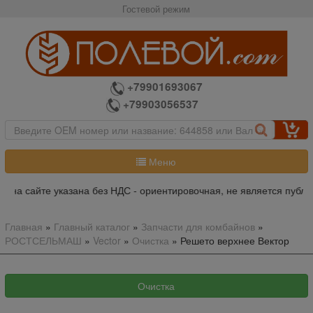
Гостевой режим
+79901693067
+79903056537
Меню
а на сайте указана без НДС - ориентировочная, не является публи
Главная
»
Главный каталог
»
Запчасти для комбайнов
»
РОСТСЕЛЬМАШ
»
Vector
»
Очистка
»
Решето верхнее Вектор