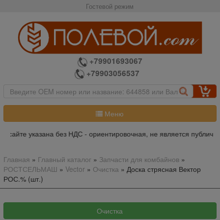
Гостевой режим
+79901693067
+79903056537
Меню
а сайте указана без НДС - ориентировочная, не является публично
Главная
»
Главный каталог
»
Запчасти для комбайнов
»
РОСТСЕЛЬМАШ
»
Vector
»
Очистка
»
Доска стрясная Вектор
РОС.% (шт.)