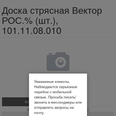
Доска стрясная Вектор
РОС.% (шт.),
101.11.08.010
Уважаемые клиенты.
Наблюдаются серьезные
перебои с мобильной
связью. Просьба писать/
ФОТО
звонить в мессенджеры или
отправлять запросы на
Доска стрясная Вектор РОС.% (шт.)
почту.
101.11.08.010