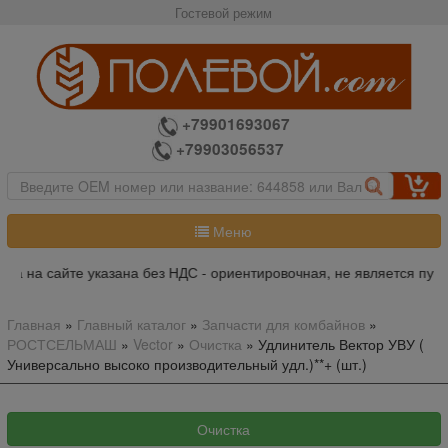
Гостевой режим
+79901693067
+79903056537
Меню
на на сайте указана без НДС - ориентировочная, не является публ
Главная
»
Главный каталог
»
Запчасти для комбайнов
»
РОСТСЕЛЬМАШ
»
Vector
»
Очистка
»
Удлинитель Вектор УВУ (
Универсально высоко производительный удл.)**+ (шт.)