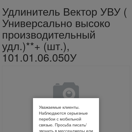
Удлинитель Вектор УВУ (
Универсально высоко
производительный
удл.)**+ (шт.),
101.01.06.050У
Уважаемые клиенты.
Наблюдаются серьезные
перебои с мобильной
связью. Просьба писать/
звонить в мессенджеры или