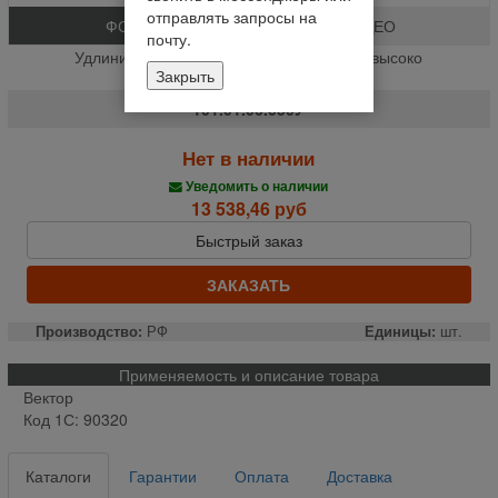
отправлять запросы на
ФОТО
ВИДЕО
почту.
Удлинитель Вектор УВУ ( Универсально высоко
Закрыть
производительный удл.)**+ (шт.)
101.01.06.050У
Нет в наличии
Уведомить о наличии
13 538,46 руб
Быстрый заказ
ЗАКАЗАТЬ
Производство:
РФ
Единицы:
шт.
Применяемость и описание товара
Вектор
Код 1С: 90320
Каталоги
Гарантии
Оплата
Доставка