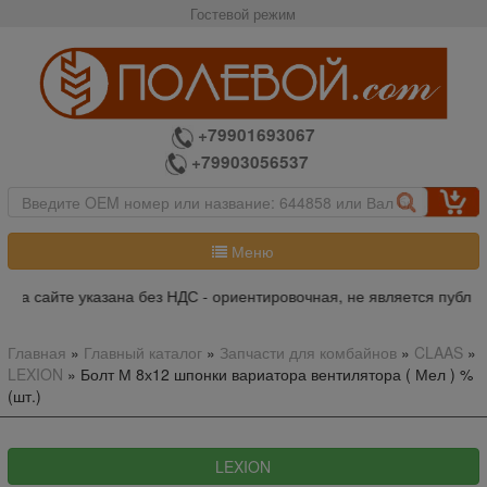
Гостевой режим
+79901693067
+79903056537
Меню
на сайте указана без НДС - ориентировочная, не является публич
Главная
»
Главный каталог
»
Запчасти для комбайнов
»
CLAAS
»
LEXION
»
Болт М 8х12 шпонки вариатора вентилятора ( Мел ) %
(шт.)