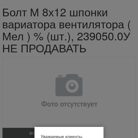
Болт М 8х12 шпонки
вариатора вентилятора (
Мел ) % (шт.), 239050.0У
НЕ ПРОДАВАТЬ
ФОТО
Уважаемые клиенты.