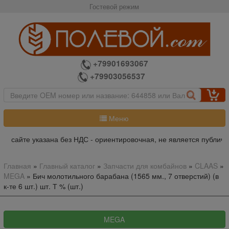
Гостевой режим
+79901693067
+79903056537
Меню
 сайте указана без НДС - ориентировочная, не является публичной
Главная
»
Главный каталог
»
Запчасти для комбайнов
»
CLAAS
»
MEGA
»
Бич молотильного барабана (1565 мм., 7 отверстий) (в
к-те 6 шт.) шт. Т % (шт.)