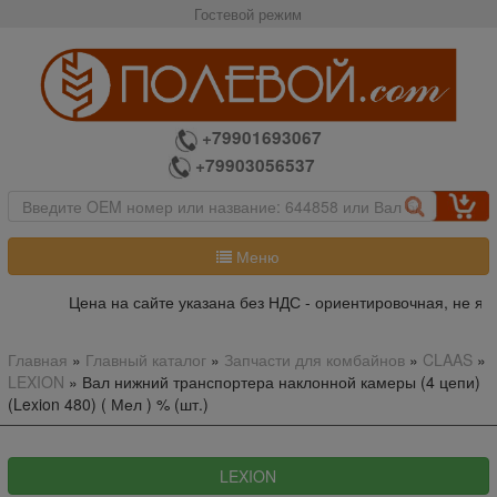
Гостевой режим
+79901693067
+79903056537
Меню
Цена на сайте указана без НДС - ориентировочная, не явл
Главная
»
Главный каталог
»
Запчасти для комбайнов
»
CLAAS
»
LEXION
»
Вал нижний транспортера наклонной камеры (4 цепи)
(Lexion 480) ( Мел ) % (шт.)