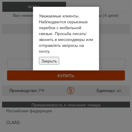
ФОТО
Вал нижний транспортера наклонной камеры (4 цепи)
Уважаемые клиенты.
(Lexion 480) ( Мел ) % (шт.)
Наблюдаются серьезные
перебои с мобильной
630401.0У / 630401
связью. Просьба писать/
звонить в мессенджеры или
На складе
отправлять запросы на
Отправим завтра до 14:00
почту.
37 300 руб
Закрыть
Быстрый заказ
КУПИТЬ
Производство:
РФ
Единицы:
шт.
Применяемость и описание товара
Российская федерация
CLAAS: