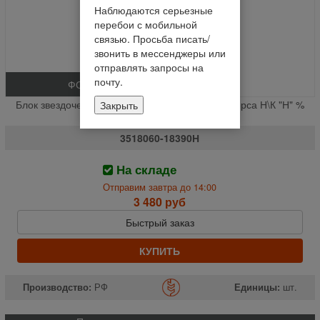
Наблюдаются серьезные
перебои с мобильной
связью. Просьба писать/
звонить в мессенджеры или
отправлять запросы на
почту.
ФОТО
Блок звездочек Z-25 Z-28 t-25.4, d-40 вала реверса Н\К "Н" %
Закрыть
(шт.)
3518060-18390Н
На складе
Отправим завтра до 14:00
3 480 руб
Быстрый заказ
КУПИТЬ
Производство:
РФ
Единицы:
шт.