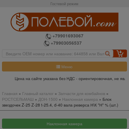
Гостевой режим
+79901693067
+79903056537
Меню
Цена на сайте указана без НДС - ориентировочная, не являе
Главная
»
Главный каталог
»
Запчасти для комбайнов
»
РОСТСЕЛЬМАШ
»
ДОН-1500
»
Наклонная камера
»
Блок
звездочек Z-25 Z-28 t-25.4, d-40 вала реверса Н\К "Н" % (шт.)