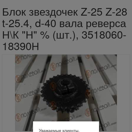
Блок звездочек Z-25 Z-28
t-25.4, d-40 вала реверса
Н\К "Н" % (шт.), 3518060-
18390Н
Уважаемые клиенты.