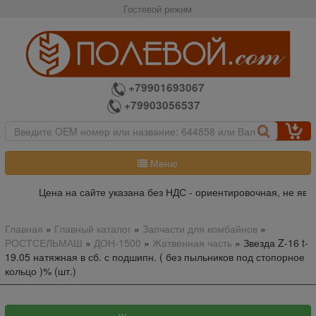
Гостевой режим
+79901693067
+79903056537
Меню
Цена на сайте указана без НДС - ориентировочная, не являе
Главная
»
Главный каталог
»
Запчасти для комбайнов
»
РОСТСЕЛЬМАШ
»
ДОН-1500
»
Жатвенная часть
»
Звезда Z-16 t-
19.05 натяжная в сб. с подшипн. ( без пыльников под стопорное
кольцо )% (шт.)