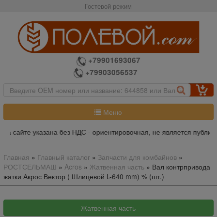
Гостевой режим
+79901693067
+79903056537
Меню
а сайте указана без НДС - ориентировочная, не является публичн
Главная
»
Главный каталог
»
Запчасти для комбайнов
»
РОСТСЕЛЬМАШ
»
Acros
»
Жатвенная часть
»
Вал контрпривода
жатки Акрос Вектор ( Шлицевой L-640 mm) % (шт.)