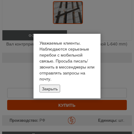
ФОТО
Уважаемые клиенты.
Вал контрпривода жатки Акрос Вектор ( Шлицевой L-640 mm)
Наблюдаются серьезные
% (шт.)
перебои с мобильной
081.27.00.616
связью. Просьба писать/
звонить в мессенджеры или
На складе
отправлять запросы на
почту.
Отправим завтра до 14:00
2 153,85 руб
Закрыть
Быстрый заказ
КУПИТЬ
Производство:
РФ
Единицы:
шт.