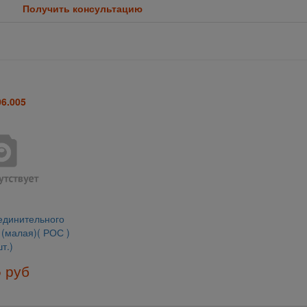
Получить консультацию
06.005
единительного
 (малая)( РОС )
т.)
5 руб