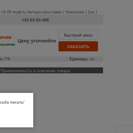
-19.05 муфты битера проставки ( Накатная ) (шт.)
142.03.00.466
Быстрый заказ
личии
Цену уточняйте
 наличии
ЗАКАЗАТЬ
о:
РФ
Единицы:
шт.
Применяемость и описание товара
сьба писать/