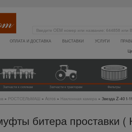
ОПЛАТА И ДОСТАВКА
ВЫСТАВКИ
УСЛУГИ
ПРАВ
Цена 
Запчасти к сеялкам
Запчасти к тракторам
Фильтры
ов
»
РОСТСЕЛЬМАШ
»
Acros
»
Наклонная камера
»
Звезда Z-40 t-1
муфты битера проставки ( Н