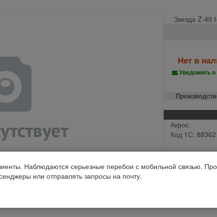
Звезда Z-40 t
Нет в на
Уведомить о
Производств
Акрос
Код 1С: 88362
иенты. Наблюдаются серьезные перебои с мобильной связью. Про
ссенджеры или отправлять запросы на почту.