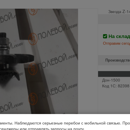
Звезда Z-14
На скла
Отправим сего
Производств
Дон-1500
Код 1С: 82398
иенты. Наблюдаются серьезные перебои с мобильной связью. Про
ссенджеры или отправлять запросы на почту.