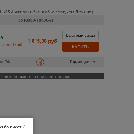
 t-25.4 нат прив бит. в сб. с ползуном Л % (шт.)
3518060-18630-Л
Быстрый заказ
де
1 015,38 руб
дня до 14:00
КУПИТЬ
о:
РФ
Единицы:
шт.
Применяемость и описание товара
сьба писать/