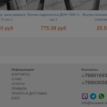
р. вала реверса
Втулка гидронасоса ДОН-1500 %
Втулка пальчи
.% (шт.)
(шт.)
(пластм
00 руб
775.38 руб
25.5
Информация:
Контакты:
+7990169
КОНТАКТЫ
О НАС
+7990305
УСЛУГИ
ПРАВИЛА
ОПЛАТА И ДОСТАВКА
БЛОГ
Info@полевой.