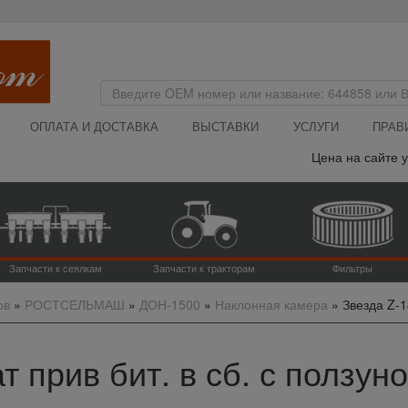
ОПЛАТА И ДОСТАВКА
ВЫСТАВКИ
УСЛУГИ
ПРАВ
Цена на сайте указа
Запчасти к сеялкам
Запчасти к тракторам
Фильтры
ов
»
РОСТСЕЛЬМАШ
»
ДОН-1500
»
Наклонная камера
»
Звезда Z-14
ат прив бит. в сб. с ползун