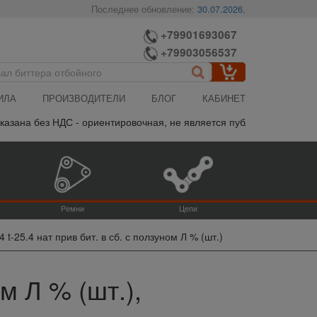
Последнее обновление:
30.07.2026
,
+79901693067
+79903056537
ИЛА
ПРОИЗВОДИТЕЛИ
БЛОГ
КАБИНЕТ
на без НДС - ориентировочная, не является публичной офертой, по
Ремни
Цепи
 t-25.4 нат прив бит. в сб. с ползуном Л % (шт.)
ом Л % (шт.),