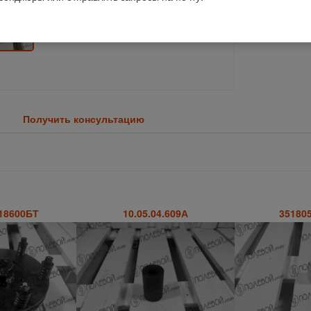
Получить консультацию
18600БТ
10.05.04.609А
35180