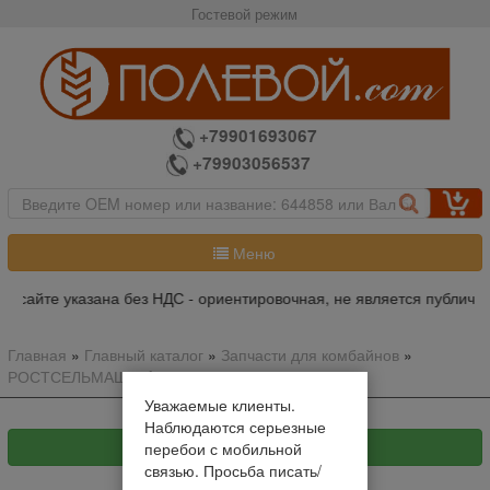
Гостевой режим
+79901693067
+79903056537
Меню
а сайте указана без НДС - ориентировочная, не является публичн
Главная
»
Главный каталог
»
Запчасти для комбайнов
»
РОСТСЕЛЬМАШ
»
Acros
»
Наклонная камера
Уважаемые клиенты.
Наблюдаются серьезные
перебои с мобильной
связью. Просьба писать/