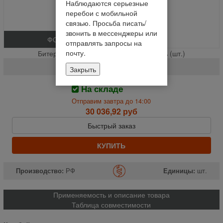
Наблюдаются серьезные
перебои с мобильной
связью. Просьба писать/
звонить в мессенджеры или
ФОТО
отправлять запросы на
почту.
Битер приёмный ( под звезду ) Акрос % (шт.)
142.03.05.070-01
Закрыть
На складе
Отправим завтра до 14:00
30 036,92 руб
Быстрый заказ
КУПИТЬ
Производство:
РФ
Единицы:
шт.
Применяемость и описание товара
Таблица совместимости