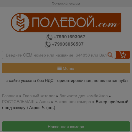
Гостевой режим
+79901693067
+79903056537
Меню
на сайте указана без НДС - ориентировочная, не является публич
Главная
»
Главный каталог
»
Запчасти для комбайнов
»
РОСТСЕЛЬМАШ
»
Acros
»
Наклонная камера
»
Битер приёмный
( под звезду ) Акрос % (шт.)