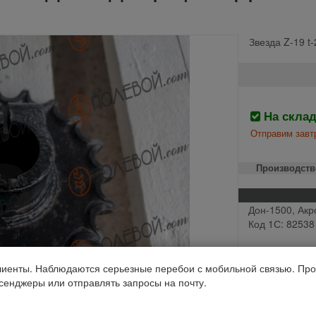
Звезда Z-19 t
На скла
Отправим завтр
Производств
Дон-1500, Акр
Код 1С: 82538
иенты. Наблюдаются серьезные перебои с мобильной связью. Про
ссенджеры или отправлять запросы на почту.