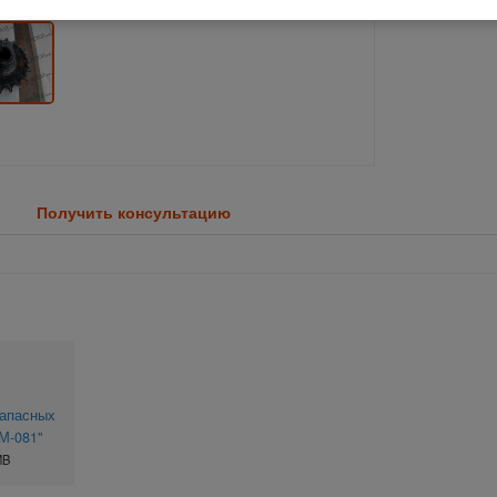
Получить консультацию
запасных
М-081"
MB