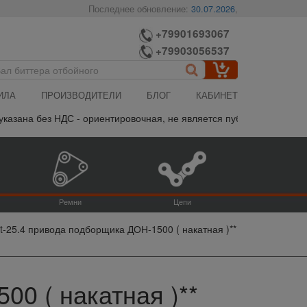
Последнее обновление:
30.07.2026
,
+79901693067
+79903056537
ИЛА
ПРОИЗВОДИТЕЛИ
БЛОГ
КАБИНЕТ
ана без НДС - ориентировочная, не является публичной офертой, 
Ремни
Цепи
 t-25.4 привода подборщика ДОН-1500 ( накатная )**
00 ( накатная )**