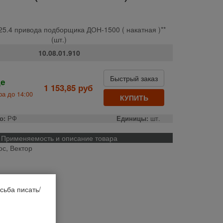
-25.4 привода подборщика ДОН-1500 ( накатная )**
(шт.)
10.08.01.910
Быстрый заказ
де
1 153,85 руб
а до 14:00
КУПИТЬ
о:
РФ
Единицы:
шт.
Применяемость и описание товара
ос, Вектор
сьба писать/