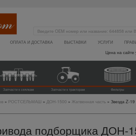
ОПЛАТА И ДОСТАВКА
ВЫСТАВКИ
УСЛУГИ
ПРАВ
Цена на сайте указ
Запчасти к сеялкам
Запчасти к тракторам
Фильтры
ов
»
РОСТСЕЛЬМАШ
»
ДОН-1500
»
Жатвенная часть
»
Звезда Z-19
привода подборщика ДОН-15