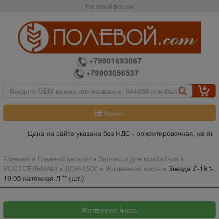
Гостевой режим
+79901693067
+79903056537
Меню
Цена на сайте указана без НДС - ориентировочная, не явл
Главная
»
Главный каталог
»
Запчасти для комбайнов
»
РОСТСЕЛЬМАШ
»
ДОН-1500
»
Жатвенная часть
»
Звезда Z-16 t-
19.05 натяжная Л ** (шт.)