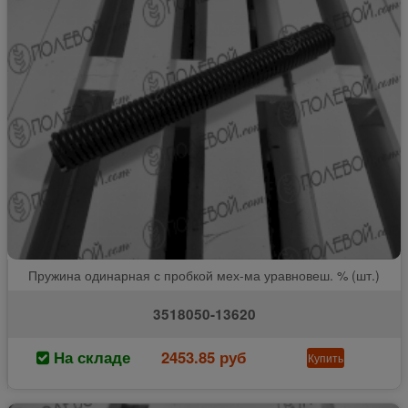
Пружина одинарная с пробкой мех-ма уравновеш. % (шт.)
3518050-13620
На складе
2453.85 руб
Купить