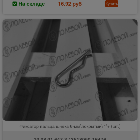
На складе
16.92 руб
Купить
Фиксатор пальца шнека 6-мм\покрытый\ **+ (шт.)
10.08.01.647-3 / 3518050-16476