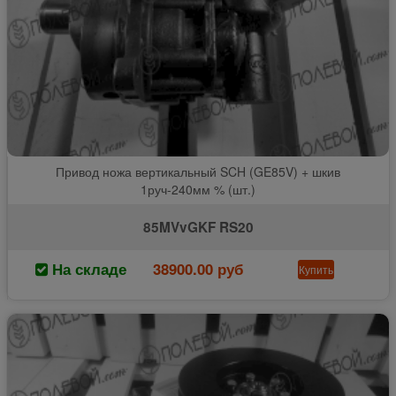
Привод ножа вертикальный SCH (GE85V) + шкив
1руч-240мм % (шт.)
85MVvGKF RS20
На складе
38900.00 руб
Купить