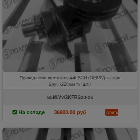
Привод ножа вертикальный SCH (GE85V) + шкив
2руч.-220мм % (шт.)
85M.VvGKFRS20-2х
На складе
38900.00 руб
Купить