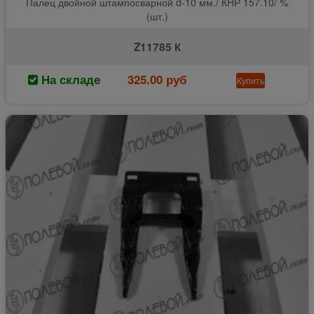
Палец двойной штампосварной d-10 мм./ КНР 157.10/ %
(шт.)
Z11785 К
На складе
325.00 руб
Купить