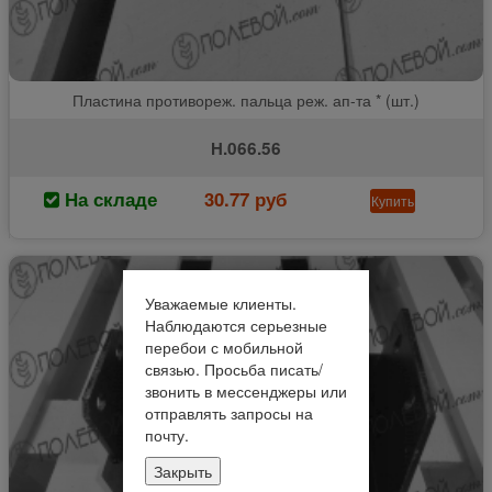
Пластина противореж. пальца реж. ап-та * (шт.)
Н.066.56
На складе
30.77 руб
Купить
Уважаемые клиенты.
Наблюдаются серьезные
перебои с мобильной
связью. Просьба писать/
звонить в мессенджеры или
отправлять запросы на
почту.
Закрыть