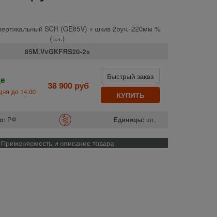
вертикальный SCH (GE85V) + шкив 2руч.-220мм %
(шт.)
85M.VvGKFRS20-2х
Быстрый заказ
де
38 900 руб
дня до 14:00
КУПИТЬ
о:
РФ
Единицы:
шт.
Применяемость и описание товара