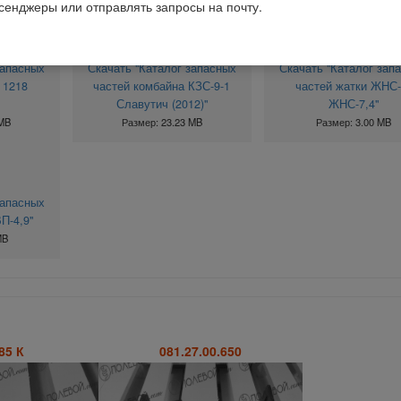
ссенджеры или отправлять запросы на почту.
запасных
Скачать "Каталог запасных
Скачать "Каталог зап
 1218
частей комбайна КЗС-9-1
частей жатки ЖНС-
Славутич (2012)"
ЖНС-7,4"
 MB
Размер: 23.23 MB
Размер: 3.00 MB
запасных
П-4,9"
MB
85 К
081.27.00.650