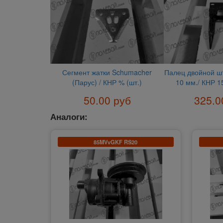
Сегмент жатки Schumacher
Палец двойной ш
(Парус) / КНР % (шт.)
10 мм./ КНР 15
50.00 руб
325.0
Аналоги:
85MVvGKF RS20