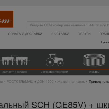
ОПЛАТА И ДОСТАВКА
ВЫСТАВКИ
УСЛУГИ
ПРАВ
Цена на сай
Запчасти к сеялкам
Запчасти к тракторам
Фильтры
ов
»
РОСТСЕЛЬМАШ
»
ДОН-1500
»
Жатвенная часть
»
Привод ножа
альный SCH (GE85V) + шк