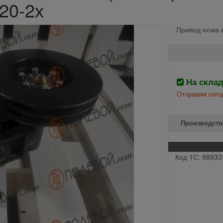
20-2х
Привод ножа 
На скла
Отправим сего
Производств
Код 1С: 98933