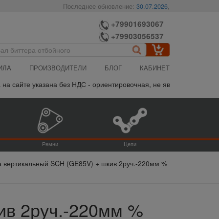
Последнее обновление:
30.07.2026
,
+79901693067
+79903056537
ИЛА
ПРОИЗВОДИТЕЛИ
БЛОГ
КАБИНЕТ
те указана без НДС - ориентировочная, не является публичной оф
Ремни
Цепи
 вертикальный SCH (GE85V) + шкив 2руч.-220мм %
ив 2руч.-220мм %