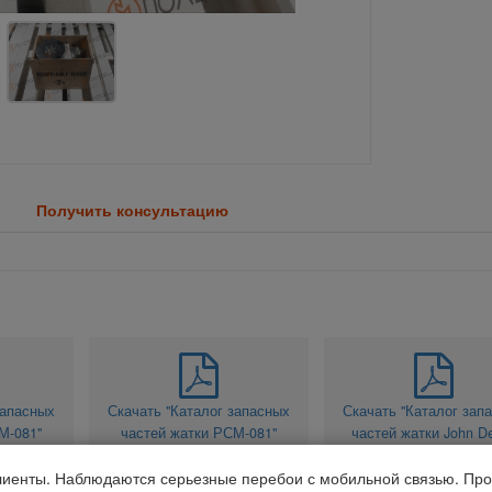
Получить консультацию
запасных
Скачать "Каталог запасных
Скачать "Каталог зап
М-081"
частей жатки РСМ-081"
частей жатки John D
900 series"
MB
Размер: 4.49 MB
иенты. Наблюдаются серьезные перебои с мобильной связью. Про
Размер: 4.07 MB