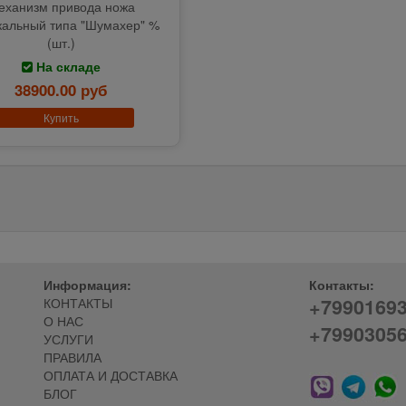
еханизм привода ножа
кальный типа "Шумахер" %
(шт.)
На складе
38900.00 руб
Купить
Информация:
Контакты:
+7990169
КОНТАКТЫ
О НАС
+7990305
УСЛУГИ
ПРАВИЛА
ОПЛАТА И ДОСТАВКА
БЛОГ