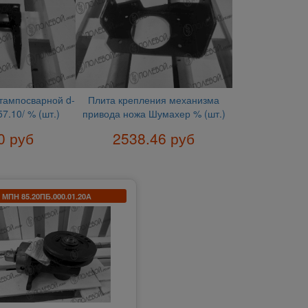
тампосварной d-
Плита крепления механизма
7.10/ % (шт.)
привода ножа Шумахер % (шт.)
0 руб
2538.46 руб
МПН 85.20ПБ.000.01.20А