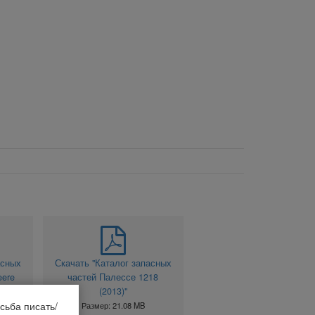
асных
Скачать "Каталог запасных
eere
частей Палессе 1218
(2013)"
сьба писать/
Размер: 21.08 MB