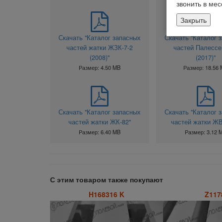
звонить в ме
Закрыть
Скачать "Каталог запасных
Скачать "Каталог 
частей жатки ЖЗК-7-2
частей Палессе
(2008)"
(2017)"
Размер: 4.50 MB
Размер: 18.56
Скачать "Каталог запасных
Скачать "Каталог 
частей жатки ЖК-82"
частей жатки ЖВ
Размер: 6.40 MB
Размер: 3.12 
С этим товаром также покупают
H168316 K
Z117