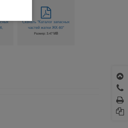
асных
Скачать "Каталог запасных
6,
частей жатки ЖК-80"
Размер: 3.47 MB