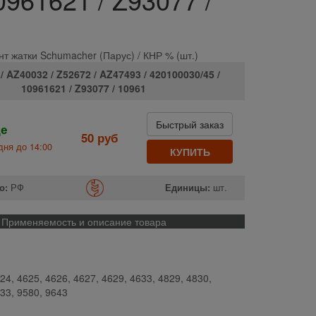
т жатки Schumacher (Парус) / КНР % (шт.)
/ AZ40032 / Z52672 / AZ47493 / 420100030/45 /
10961621 / Z93077 / 10961
Быстрый заказ
де
50 руб
дня до 14:00
КУПИТЬ
о:
РФ
Единицы:
шт.
Применяемость и описание товара
24, 4625, 4626, 4627, 4629, 4633, 4829, 4830,
833, 9580, 9643