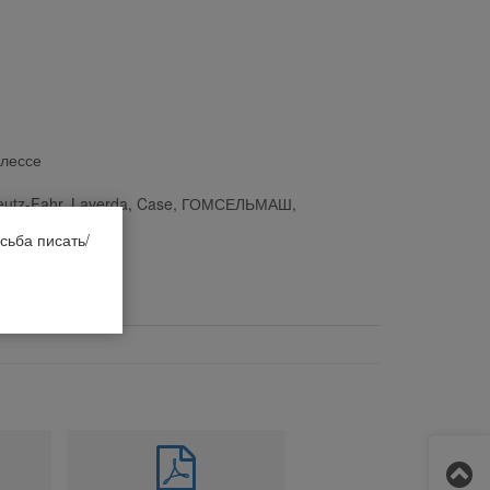
алессе
eutz-Fahr, Laverda, Case, ГОМСЕЛЬМАШ,
сьба писать/