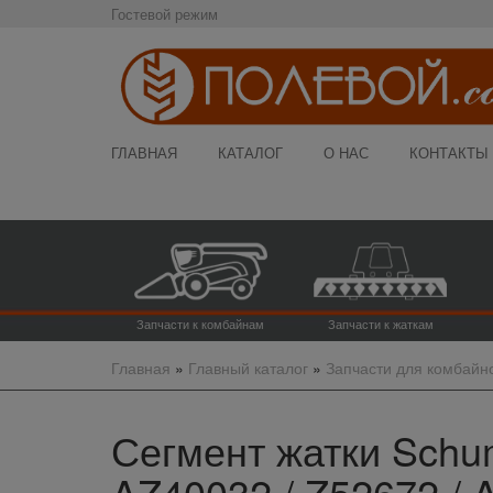
Гостевой режим
ГЛАВНАЯ
КАТАЛОГ
О НАС
КОНТАКТЫ
Запчасти к комбайнам
Запчасти к жаткам
Главная
»
Главный каталог
»
Запчасти для комбайн
Сегмент жатки Schum
AZ40032 / Z52672 / 