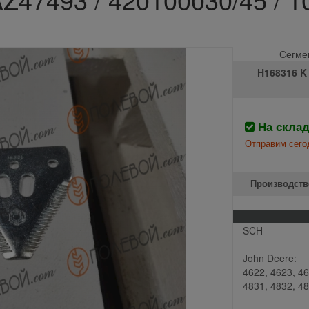
Сегмен
H168316 K 
На скла
Отправим сего
Производств
SCH
John Deere:
4622, 4623, 46
4831, 4832, 4