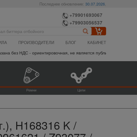
Последнее обновление:
30.07.2026
,
+79901693067
+79903056537
ИЛА
ПРОИЗВОДИТЕЛИ
БЛОГ
КАБИНЕТ
без НДС - ориентировочная, не является публичной офертой, пожа
Ремни
Цепи
.), H168316 K /
0961621 / Z93077 /