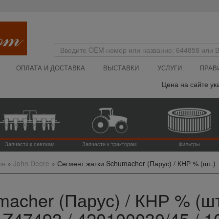
ОПЛАТА И ДОСТАВКА
ВЫСТАВКИ
УСЛУГИ
ПРАВ
Цена на сайте указана 
Запчасти к сеялкам
Запчасти к тракторам
Фильтры
ов
»
John Deere
»
Сегмент жатки Schumacher (Парус) / КНР % (шт.)
acher (Парус) / КНР % (шт
AZ47493 / 420100030/45 / 1