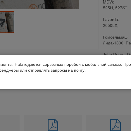
MDW:
525Н, 527ST
Laverda:
2050LX,
Гомсельмаш:
Лида-1300, П
John Deere, D
Fortschritt
иенты. Наблюдаются серьезные перебои с мобильной связью. Про
Код 1С: 90917
ссенджеры или отправлять запросы на почту.
Получить консультацию