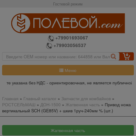
Гостевой режим
+79901693067
+79903056537
Меню
йте указана без НДС - ориентировочная, не является публичной оф
Главная
»
Главный каталог
»
Запчасти для комбайнов
»
РОСТСЕЛЬМАШ
»
ДОН-1500
»
Жатвенная часть
»
Привод ножа
вертикальный SCH (GE85V) + шкив 1руч-240мм % (шт.)