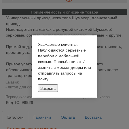
Применяемость и описание товара
Универсальный привод ножа типа Шумахер, планетарный
привод.
Используется на жатках с режущей системой Шумахер:
зерновые, соевые, безрядковые подсолнечниковые и другие.
Уважаемые клиенты.
Прямой ход, высокая производительность, неприхотливость,
Наблюдаются серьезные
простая установка.
перебои с мобильной
связью. Просьба писать/
Привод упакован в деревянную закрытую тару, что
звонить в мессенджеры или
обеспечивает его сохранность и работоспособность после
отправлять запросы на
транспортировок.
почту.
Смазка:
- литол для с/х машин DIN 51502;
Закрыть
Периодические смазки: 3 надавливания каждые 8-10 часов.
Код 1С: 98926
Каталоги
Гарантии
Оплата
Доставка
Получить консультацию