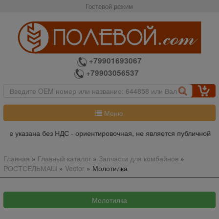
Гостевой режим
+79901693067
+79903056537
Меню
азана без НДС - ориентировочная, не является публичной офертой
Главная
»
Главный каталог
»
Запчасти для комбайнов
»
РОСТСЕЛЬМАШ
»
Vector
»
Молотилка