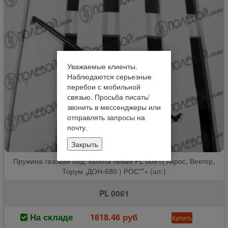
Уважаемые клиенты.
Наблюдаются серьезные
перебои с мобильной
связью. Просьба писать/
звонить в мессенджеры или
отправлять запросы на
почту.
Закрыть
Пружина газовая под. капота левая PL 0061( Акрос, Вектор,
Торум ,ДОН-680 ) РОС**+ (шт.)
PL 0061
На складе
1618.46 руб
Купить