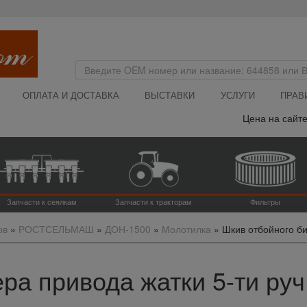
ОПЛАТА И ДОСТАВКА
ВЫСТАВКИ
УСЛУГИ
ПРАВ
Цена на сайте ука
Запчасти к сеялкам
Запчасти к тракторам
Фильтры
ов
»
РОСТСЕЛЬМАШ
»
ДОН-1500
»
Молотилка
»
Шкив отбойного бит
ра привода жатки 5-ти руч.