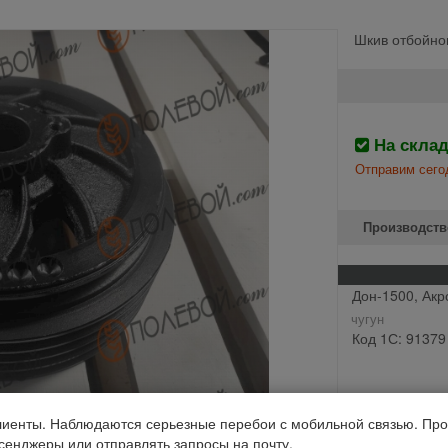
Шкив отбойног
На скла
Отправим сего
Производств
Дон-1500, Акр
чугун
Код 1С: 91379
иенты. Наблюдаются серьезные перебои с мобильной связью. Про
ссенджеры или отправлять запросы на почту.