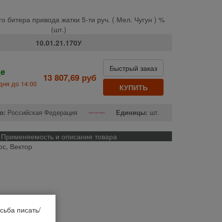
о битера привода жатки 5-ти руч. ( Мел. Чугун ) %
(шт.)
10.01.21.170У
Быстрый заказ
де
13 807,69 руб
дня до 14:00
КУПИТЬ
о:
Российская Федерация
Единицы:
шт.
Применяемость и описание товара
ос, Вектор
сьба писать/