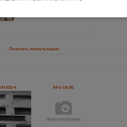
Получить консультацию
141032-4
54-2-18-2Б