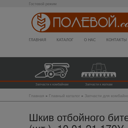
Гостевой режим
ГЛАВНАЯ
КАТАЛОГ
О НАС
КОНТАКТЫ
Запчасти к комбайнам
Запчасти к жаткам
Главная
»
Главный каталог
»
Запчасти для комбайн
Шкив отбойного бите
(шт.), 10.01.21.170У