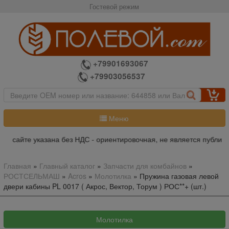
Гостевой режим
+79901693067
+79903056537
Меню
а сайте указана без НДС - ориентировочная, не является публичн
Главная
»
Главный каталог
»
Запчасти для комбайнов
»
РОСТСЕЛЬМАШ
»
Acros
»
Молотилка
»
Пружина газовая левой
двери кабины PL 0017 ( Акрос, Вектор, Торум ) РОС**+ (шт.)