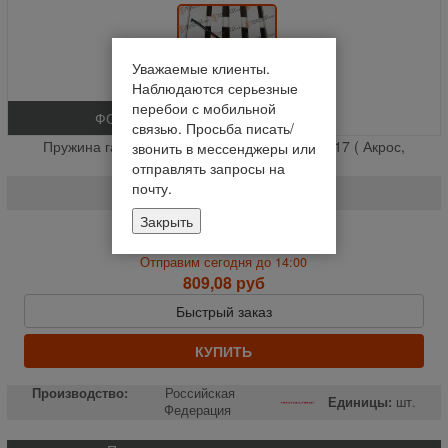
Уважаемые клиенты.
Наблюдаются серьезные
перебои с мобильной
ФОТО
связью. Просьба писать/
Пружина газовая левой двери кабины PL 0017 ( Акрос,
звонить в мессенджеры или
Вектор, Торум ) РОС**+ (шт.)
отправлять запросы на
почту.
PL 0017
Закрыть
На складе
Отправим сегодня до 14:00
809,08 руб
Быстрый заказ
КУПИТЬ
Производство:
Российская
Единицы:
шт.
Федерация