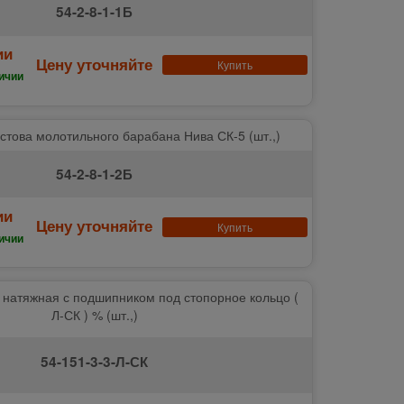
54-2-8-1-1Б
ии
Цену уточняйте
Купить
ичии
стова молотильного барабана Нива СК-5 (шт.,)
54-2-8-1-2Б
ии
Цену уточняйте
Купить
ичии
4 натяжная с подшипником под стопорное кольцо (
Л-СК ) % (шт.,)
54-151-3-3-Л-СК