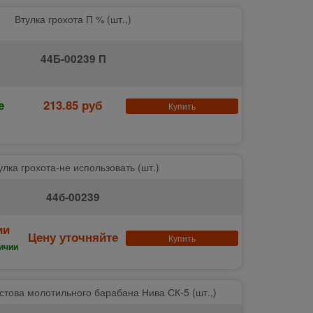
Втулка грохота П % (шт.,)
44Б-00239 П
е
213.85 руб
Купить
улка грохота-не использовать (шт.)
44б-00239
ии
Цену уточняйте
Купить
ичии
стова молотильного барабана Нива СК-5 (шт.,)