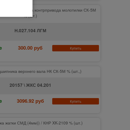
а (1680206) вала контрпривода молотилки СК-5М
% (шт.)
Н.027.104 ЛГМ
е
300.00 руб
Купить
дшипника верхнего вала НК СК-5М % (шт.,)
20157 \ ЖКС 04.201
е
3096.92 руб
Купить
а жатки СМД (4мм)) / КНР XK-2109 % (шт.)