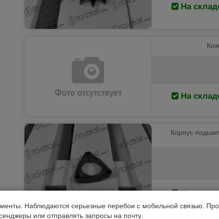
На склад
Кож
На склад
Корпус подшип
На склад
иенты. Наблюдаются серьезные перебои с мобильной связью. Про
ссенджеры или отправлять запросы на почту.