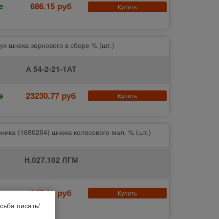
е
686.15 руб
Купить
ух шнека зернового в сборе % (шт.)
А 54-2-21-1АТ
е
23230.77 руб
Купить
ника (1680204) шнека колосового мал. % (шт.)
Н.027.102 ЛГМ
е
247.69 руб
Купить
сьба писать/