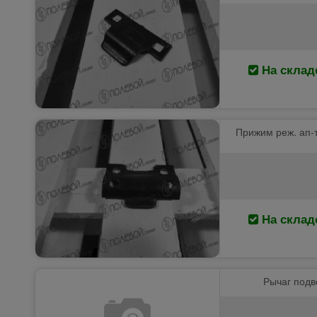
На склад
Прижим реж. ап-т
На склад
Рычаг подв