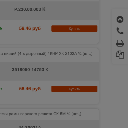
Р.230.00.003 K
е
58.46 руб
Купить
а низкий (4-х дырочный) / КНР ХК-2102А % (шт.,)
3518050-14753 К
е
58.46 руб
Купить
ески рамы верхнего решета СК-5М % (шт.,)
44-30021А