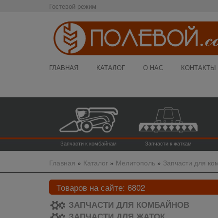
Гостевой режим
ГЛАВНАЯ
КАТАЛОГ
О НАС
КОНТАКТЫ
Запчасти к комбайнам
Запчасти к жаткам
Главная
»
Каталог
»
Мелитополь
»
Запчасти для ко
Товаров на сайте:
6802
ЗАПЧАСТИ ДЛЯ КОМБАЙНОВ
ЗАПЧАСТИ ДЛЯ ЖАТОК