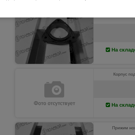
Корпус подшипник
На склад
Корпус по
На склад
Прижим нож