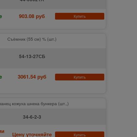
е
903.08 руб
Купить
Съёмник (55 см) % (шт.)
54-13-27СБ
е
3061.54 руб
Купить
анец кожуха шнека бункера (шт.,)
34-6-2-3
ии
Цену уточняйте
Купить