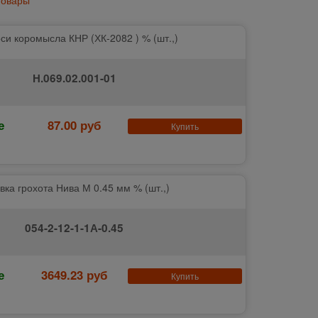
оси коромысла КНР (ХК-2082 ) % (шт.,)
Н.069.02.001-01
е
87.00 руб
Купить
вка грохота Нива М 0.45 мм % (шт.,)
054-2-12-1-1А-0.45
е
3649.23 руб
Купить