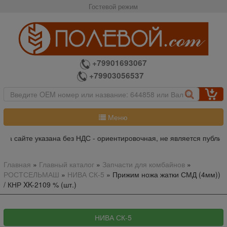
Гостевой режим
+79901693067
+79903056537
Меню
а сайте указана без НДС - ориентировочная, не является публичн
Главная
»
Главный каталог
»
Запчасти для комбайнов
»
РОСТСЕЛЬМАШ
»
НИВА СК-5
»
Прижим ножа жатки СМД (4мм))
/ КНР XK-2109 % (шт.)