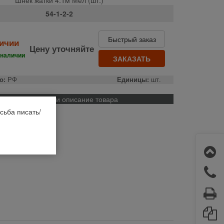
54-1-2-2
Быстрый заказ
личии
Цену уточняйте
 наличии
ЗАКАЗАТЬ
о:
РФ
Единицы:
шт.
Применяемость и описание товара
9
сьба писать/