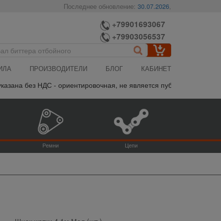
Последнее обновление:
30.07.2026
,
+79901693067
+79903056537
ИЛА
ПРОИЗВОДИТЕЛИ
БЛОГ
КАБИНЕТ
зана без НДС - ориентировочная, не является публичной офертой,
Ремни
Цепи
Шнек жатки 4.1м Мел (шт.)