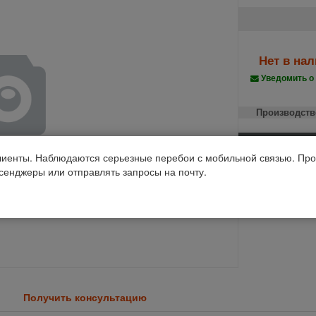
Нет в на
Уведомить о
Производств
Код 1С: 54408
иенты. Наблюдаются серьезные перебои с мобильной связью. Про
ссенджеры или отправлять запросы на почту.
Получить консультацию