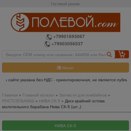
Гостевой режим
+79901693067
+79903056537
Меню
на сайте указана без НДС - ориентировочная, не является публич
Главная
»
Главный каталог
»
Запчасти для комбайнов
»
РОСТСЕЛЬМАШ
»
НИВА СК-5
»
Диск крайний остова
молотильного барабана Нива СК-5 (шт.,)