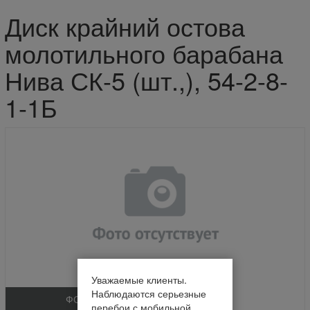
Диск крайний остова
молотильного барабана
Нива СК-5 (шт.,), 54-2-8-
1-1Б
Уважаемые клиенты.
Наблюдаются серьезные
ФОТО
перебои с мобильной