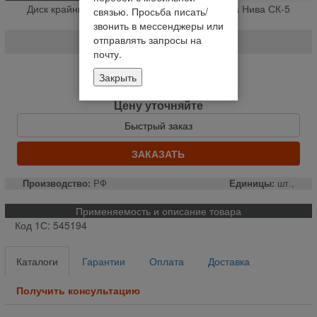
Диск крайний остова молотильного барабана Нива СК-5
связью. Просьба писать/
(шт.,)
звонить в мессенджеры или
отправлять запросы на
54-2-8-1-1Б
почту.
Нет в наличии
Закрыть
Уведомить о наличии
Цену уточняйте
Быстрый заказ
ЗАКАЗАТЬ
Производство:
РФ
Единицы:
шт.,
Применяемость и описание товара
Код 1С: 545194
Каталоги
Гарантии
Оплата
Доставка
Получить консультацию