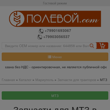
Гостевой режим
+79901693067
+79903056537
Меню
 НДС - ориентировочная, не является публичной офертой, пожалуйс
Главная
»
Каталог
»
Мариуполь
»
Запчасти для тракторов
»
МТЗ
Запчасти для МТЗ в