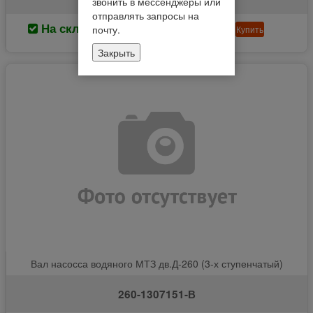
звонить в мессенджеры или
отправлять запросы на
На складе
90.77 руб
почту.
Купить
Закрыть
Вал насосса водяного МТЗ дв.Д-260 (3-х ступенчатый)
260-1307151-В