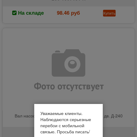
На складе
98.46 руб
Купить
Уважаемые клиенты.
Вал насоса водяного МТЗ старого образца, дв. Д-240
Наблюдаются серьезные
(160703)
перебои с мобильной
связью. Просьба писать/
50-1307052