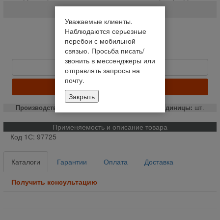
85-3502030
Уважаемые клиенты.
На складе
Наблюдаются серьезные
перебои с мобильной
Отправим сегодня до 14:00
связью. Просьба писать/
Цену уточняйте
звонить в мессенджеры или
Быстрый заказ
отправлять запросы на
почту.
ЗАКАЗАТЬ
Закрыть
Производство:
РФ
Единицы:
шт.
Применяемость и описание товара
Код 1С: 97725
Каталоги
Гарантии
Оплата
Доставка
Получить консультацию