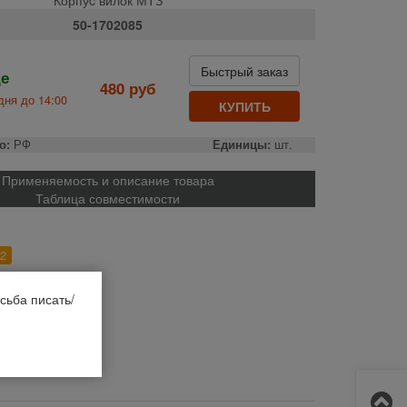
50-1702085
Быстрый заказ
де
480 руб
дня до 14:00
КУПИТЬ
о:
РФ
Единицы:
шт.
Применяемость и описание товара
Таблица совместимости
2
сьба писать/