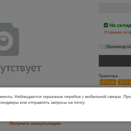
На скла
Отправим сего
Производств
Трактора
МТЗ 80
МТЗ 8
Код 1С: 97033
иенты. Наблюдаются серьезные перебои с мобильной связью. Про
ссенджеры или отправлять запросы на почту.
Получить консультацию