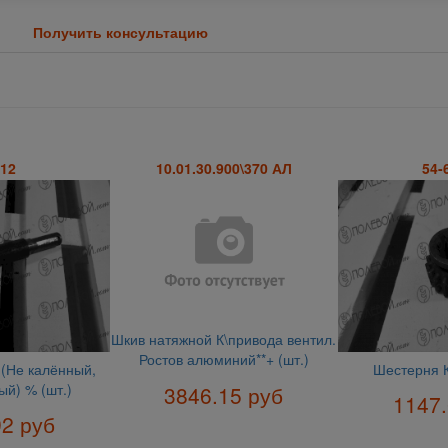
Получить консультацию
12
10.01.30.900\370 АЛ
54-
Шкив натяжной К\привода вентил.
Ростов алюминий**+ (шт.)
(Не калённый,
Шестерня К
й) % (шт.)
3846.15 руб
1147.
92 руб