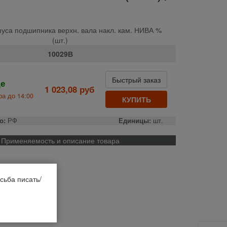
уса подшипника верхн. вала накл. кам. НИВА %
(шт.)
10029В
Быстрый заказ
де
1 023,08 руб
а до 14:00
КУПИТЬ
о:
РФ
Единицы:
шт.
Применяемость и описание товара
сьба писать/