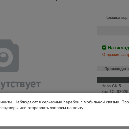
Крышка корп
На скла
Отправим завтр
Производств
Нива СК-5
Код 1С: 83025
иенты. Наблюдаются серьезные перебои с мобильной связью. Про
ссенджеры или отправлять запросы на почту.