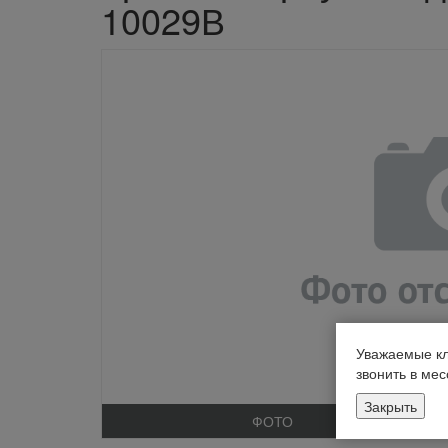
10029В
Уважаемые кл
звонить в ме
Закрыть
ФОТО