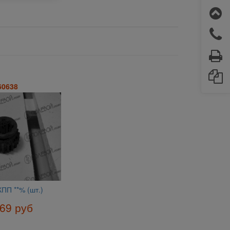
60638
ПП **% (шт.)
69 руб