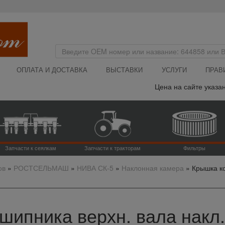
ОПЛАТА И ДОСТАВКА
ВЫСТАВКИ
УСЛУГИ
ПРАВ
Цена на сайте указана 
Запчасти к сеялкам
Запчасти к тракторам
Фильтры
ов
»
РОСТСЕЛЬМАШ
»
НИВА СК-5
»
Наклонная камера
»
Крышка ко
ипника верхн. вала накл.