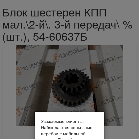
Блок шестерен КПП
мал.\2-й\. 3-й передач\ %
(шт.), 54-60637Б
Уважаемые клиенты.
Наблюдаются серьезные
перебои с мобильной