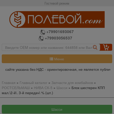
Гостевой режим
+79901693067
+79903056537
Меню
а сайте указана без НДС - ориентировочная, не является публично
Главная
»
Главный каталог
»
Запчасти для комбайнов
»
РОСТСЕЛЬМАШ
»
НИВА СК-5
»
Шасси
»
Блок шестерен КПП
мал.\2-й\. 3-й передач\ % (шт.)