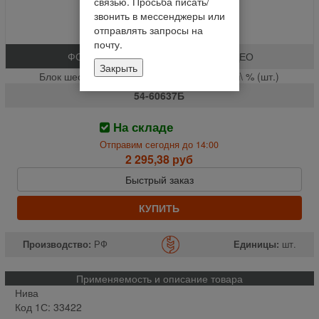
связью. Просьба писать/
звонить в мессенджеры или
отправлять запросы на
почту.
ФОТО
ВИДЕО
Закрыть
Блок шестерен КПП мал.\2-й\. 3-й передач\ % (шт.)
54-60637Б
На складе
Отправим сегодня до 14:00
2 295,38 руб
Быстрый заказ
КУПИТЬ
Производство:
РФ
Единицы:
шт.
Применяемость и описание товара
Нива
Код 1С: 33422